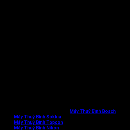
CS3: QL51, Khu phố Bến Đình, P. Mỹ xuân, Thị Xã Phú Mỹ,
Tỉnh Bà Rịa - Vũng Tàu
CS4: 248 Trần Hưng Đạo, P. Mỹ Thạnh, TP. Long Xuyên,
Tỉnh An Giang
© Thiết kế bởi maythuybinh.net.vn
Máy Thuỷ Bình Bosch
Máy Thuỷ Bình Sokkia
Máy Thuỷ Bình Topcon
Máy Thuỷ Bình Nikon