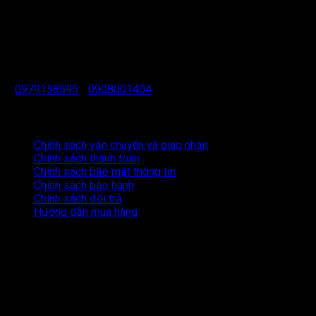
Chuyên mua bán, sửa chữa, hiệu chuẩn/ kiểm định các dòng
máy thuỷ bình mới/ cũ của các hãng: Bosch, Sokkia, Topcon,
Nikon, Leica, Pentax,...
HOTLINE TƯ VẤN
0979158595
-
0908001404
CHÍNH SÁCH KHÁCH HÀNG
Chính sách vận chuyển và giao nhận
Chính sách thanh toán
Chính sách bảo mật thông tin
Chính sách bảo hành
Chính sách đổi trả
Hướng dẫn mua hàng
ĐỊA CHỈ
CS1: 356 Xô Viết Nghệ Tĩnh, Quận Bình Thạnh, TP. Hồ Chí
Minh
CS2: 337/16A Đường Lê Thị Trung, Khu phố Bình Phước
A, TP. Thuận An, Tỉnh Bình Dương